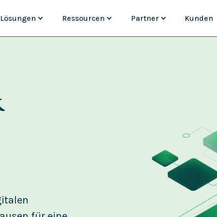
Lösungen
Ressourcen
Partner
Kunden
ANWENDUNGSFÄLLE
ENTDECKEN
ADD-ONS & KONNEKTOREN
PARTNERS
NACH BRANCH
ment
Portal Experiences
Ressourcen-Center
Magnolia Answers by ai12z
Partnerübersicht
Banking
nt
Monolith-Migration
Webinare
Magnolia Experiments by Ka
Partner finden
Finanzdiens
 & Insights
Globales Marketing
Blog
Magnolia Conversions by Ins
Partner werden
Fertigungsi
&
Content Commerce
Events
SAP
Partner Portal
Pharma & B
B2B Commerce
Analystenberichte
Emporix
Versicheru
Videos
commercetools
E-commerc
Medien & U
 DXP
Marketplace entdecken
Reisen & T
gitalen
ausen für eine