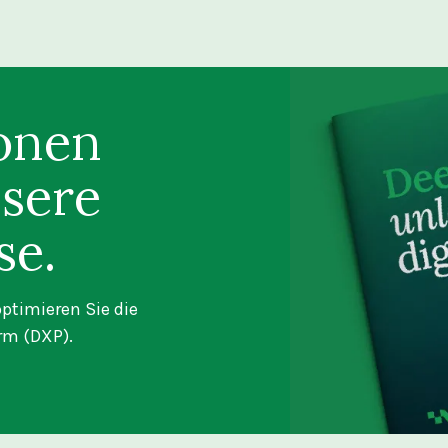
ionen
sere
se.
ptimieren Sie die
orm (DXP).