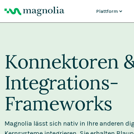
Plattform
FUNKTIONEN
Content-Manage
Asset-Manageme
Personalisierung
Konnektoren 
KI-Agenten
Cloud-Plattform
KI-Migration
Warum Magnolia
Integrations-
Frameworks
Magnolia lässt sich nativ in Ihre anderen di
Kernsysteme integrieren. Sie erhalten Blaup