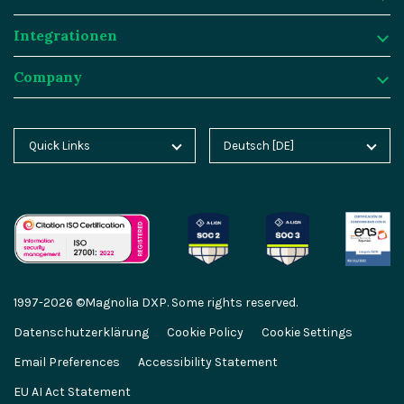
Integrationen
Content Management
Fallstudien
Unsere Kunden
Company
Asset Management
Blog
Jobrad
Integrationen
Personalisierung & Insights
Product Tours
Twint
Integration Frameworks
Company
Quick Links
Deutsch [DE]
Magnolia Home
English [EN]
KI Agenten
Analyst Reports
Generali
SAP
Über Magnolia DXP
Magnolia Blog
Español [ES]
Cloud Plattform
Webinare
Baloise
Salesforce
Kontakt
Magnolia Docs
中文 [CN]
KI-Migration
Events
Groupe Mutuel
Algolia
Karriere
Magnolia Academy
GEO Features
Videos
Sanofi
Segment
Partner
1997-2026 ©Magnolia DXP. Some rights reserved.
Magnolia Marketplace
Content-driven Commerce
Service & Support
Union Investment
Netlify
Partnerportal
Datenschutzerklärung
Cookie Policy
Cookie Settings
Developer Hub
Email Preferences
Accessibility Statement
Enterprise Security
Developer Hub
Uhlmann Pac-Systeme
Commercetools
Presse
EU AI Act Statement