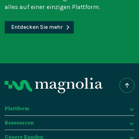
alles auf einer einzigen Plattform.
Entdecken Sie mehr
Plattform
Ressourcen
Plattform
Unsere Kunden
Warum Magnolia DXP?
Ressourcen