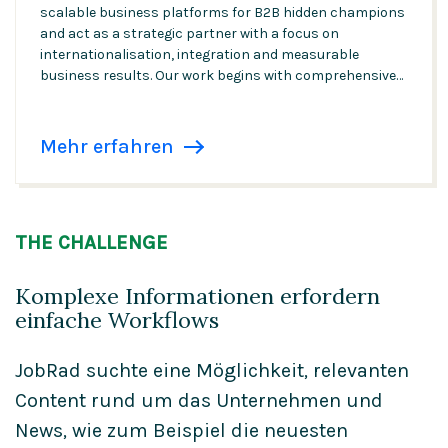
scalable business platforms for B2B hidden champions
and act as a strategic partner with a focus on
internationalisation, integration and measurable
business results. Our work begins with comprehensive
consulting, continues through conception and
implementation, and ends with the stable operation of
DXPs.
Mehr erfahren
THE CHALLENGE
Komplexe Informationen erfordern
einfache Workflows
JobRad suchte eine Möglichkeit, relevanten
Content rund um das Unternehmen und
News, wie zum Beispiel die neuesten