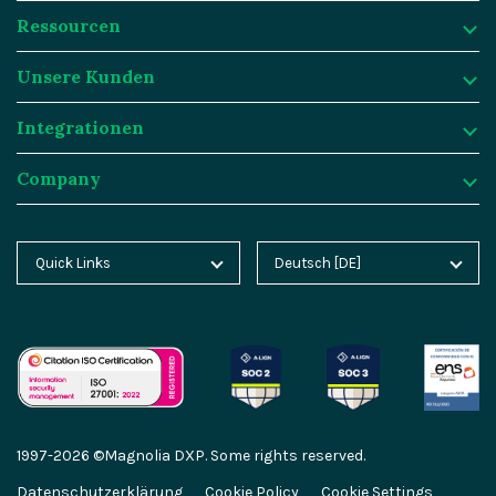
Ressourcen
Plattform
Unsere Kunden
Warum Magnolia DXP?
Ressourcen
Integrationen
Content Management
Fallstudien
Unsere Kunden
Company
Asset Management
Blog
Jobrad
Integrationen
Personalisierung & Insights
Product Tours
Twint
Integration Frameworks
Company
Quick Links
Deutsch [DE]
Magnolia Home
English [EN]
KI Agenten
Analyst Reports
Generali
SAP
Über Magnolia DXP
Magnolia Blog
Español [ES]
Cloud Plattform
Webinare
Baloise
Salesforce
Kontakt
Magnolia Docs
中文 [CN]
KI-Migration
Events
Groupe Mutuel
Algolia
Karriere
Magnolia Academy
GEO Features
Videos
Sanofi
Segment
Partner
1997-2026 ©Magnolia DXP. Some rights reserved.
Magnolia Marketplace
Content-driven Commerce
Service & Support
Union Investment
Netlify
Partnerportal
Datenschutzerklärung
Cookie Policy
Cookie Settings