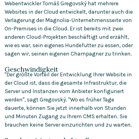
Webentwickler Tomáš Gregovský hat mehrere
Websites in der Cloud entwickelt, darunter auch die
Front-End-Entwicklung
Verlagerung der Magnolia-Unternehmensseite von
On-Premises in die Cloud. Er ist bereits mit zwei
Arbeit mit einer grafischen Benutzeroberfläche, die Live-
Inhalte verwendet
anderen Cloud-Projekten beschäftigt und erzählt,
wie es war, sein eigenes Hundefutter zu essen, oder
Über Anpassungen nachdenken
sagen wir, seinen eigenen Champagner zu trinken.
A lead marketer’s perspective
Geschwindigkeit
"Der größte Vorteil der Entwicklung Ihrer Website in
What is Magnolia Cloud
der Cloud ist, dass die gesamte Infrastruktur, die
Server und Instanzen vom Anbieter konfiguriert
werden", sagt Gregovský. "Wo es früher Tage
dauerte, können Sie jetzt innerhalb von Stunden
und Minuten Zugang zu Ihrem CMS erhalten. Sie
brauchen keine Server einzurichten und zu warten.