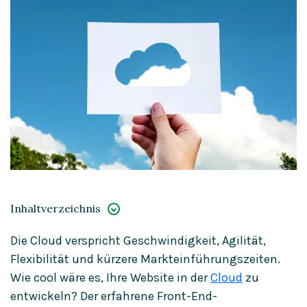
Inhaltverzeichnis
Die Cloud verspricht Geschwindigkeit, Agilität,
Geschwindigkeit
Flexibilität und kürzere Markteinführungszeiten.
Synchronisiert und aktuell
Wie cool wäre es, Ihre Website in der
Cloud
zu
entwickeln? Der erfahrene Front-End-
Kosteneinsparungen