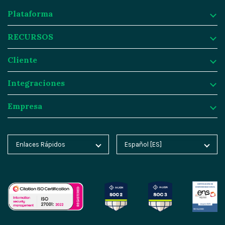
Plataforma
RECURSOS
Plataforma
Cliente
¿Por qué Magnolia DXP?
RECURSOS
Integraciones
Gestión de contenidos
Casos de éxito
Cliente
Empresa
Gestión de activos digitales
Blog
Prosegur
Integraciones
Personalización e insights
Product Tours
Butlins
Integration Frameworks
Empresa
Enlaces Rápidos
Español [ES]
Magnolia Home
English [EN]
IA agencial
Informes de analistas
Generali
SAP
Acerca de Magnolia
Blog Magnolia
Deutsch [DE]
Plataforma en la nube
Webinars
Melia
Salesforce
Contacto
Magnolia Docs
中文 [CN]
Migración con IA
Eventos
Telefonica
Algolia
Carreras
Academia Magnolia
Características SEO/GEO
Vídeos
Sanofi
Segment
Socios